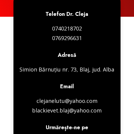
Telefon Dr. Cleja
0740218702
0769296631
Adresă
Simion Bărnuțiu nr. 73, Blaj, jud. Alba
Email
clejanelutu@yahoo.com
blackievet.blaj@yahoo.com
Urmărește-ne pe