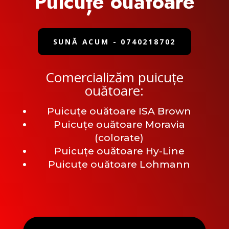
Puicuțe ouătoare
SUNĂ ACUM - 0740218702
Comercializăm puicuțe
ouătoare:
Puicuțe ouătoare ISA Brown
Puicuțe ouătoare Moravia
(colorate)
Puicuțe ouătoare Hy-Line
Puicuțe ouătoare Lohmann